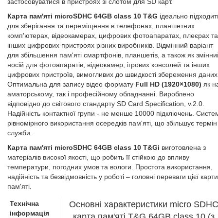
застосовуватися в пристроях зі слотом для SD карт.
Карта пам'яті microSDHC 64GB class 10 T&G
ідеально підходит
для зберігання та переміщення в телефонах, планшетних
комп'ютерах, відеокамерах, цифрових фотоапаратах, плеєрах та
інших цифрових пристроях різних виробників. Відмінний варіант
для збільшення пам'яті смартфонів, планшетів, а також як змінни
носій для фотоапаратів, відеокамер, ігрових консолей та інших
цифрових пристроїв, вимогливих до швидкості збереження даних
Оптимальна для запису відео формату
Full HD (1920×1080)
як н
аматорському, так і професійному обладнанні. Вироблено
відповідно до світового стандарту SD Сard Specification, v.2.0.
Надійність контактної групи - не менше 10000 підключень. Систе
рівномірного використання осередків пам'яті, що збільшує термін
служби.
Карта пам'яті microSDHC 64GB class 10 T&Gi
виготовлена з
матеріалів високої якості, що робить її стійкою до впливу
температури, погодних умов та вологи. Простота використання,
надійність та безвідмовність у роботі – головні переваги цієї карти
пам'яті.
Технічна
Основні характеристики micro SDH
інформація
карта пам'яті T&G 64GB class 10 (з