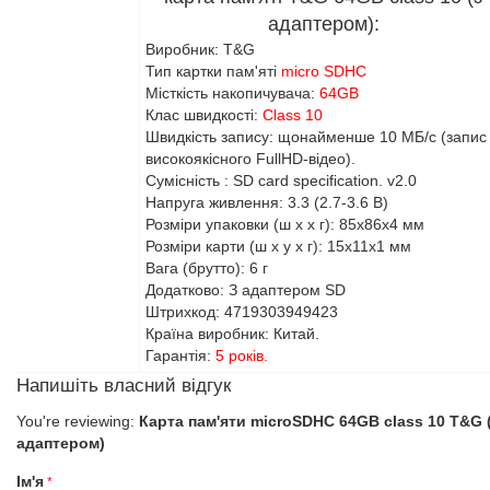
адаптером):
Виробник: T&G
Тип картки пам'яті
micro SDHC
Місткість накопичувача:
64GB
Клас швидкості:
Class 10
Швидкість запису:
щонайменше 10 МБ/с (запис
високоякісного FullHD-відео).
Сумісність
:
SD card specification. v2.0
Напруга живлення:
3.3 (2.7-3.6 В)
Розміри упаковки (ш x x г):
85x86x4 мм
Розміри карти (ш x у x г):
15x11x1 мм
Вага (брутто):
6 г
Додатково: З адаптером SD
Штрихкод: 4719303949423
Країна виробник: Китай.
Гарантія:
5 років.
Напишіть власний відгук
You're reviewing:
Карта пам'яти microSDHC 64GB class 10 T&G 
адаптером)
Ім'я